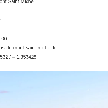
nt-Saint-Michel
e
 00
ns-du-mont-saint-michel.fr
532 / – 1.353428